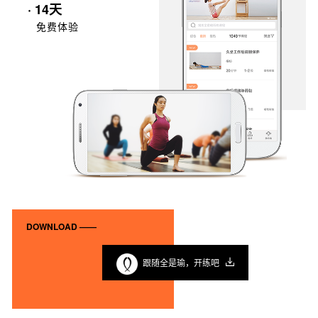
· 14天
免费体验
DOWNLOAD ——
跟随全是瑜，开练吧