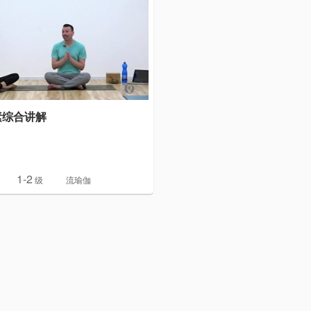
元素综合讲解
1-2
级
流瑜伽