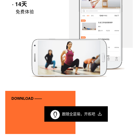
· 14天
免费体验
DOWNLOAD ——
跟随全是瑜，开练吧