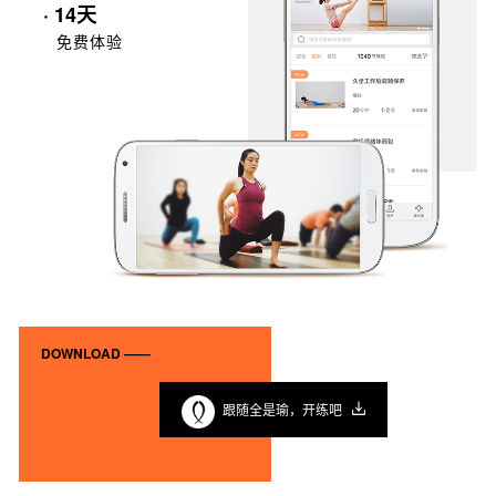
· 14天
免费体验
DOWNLOAD ——
跟随全是瑜，开练吧