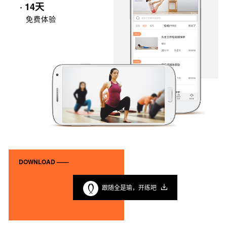
· 14天
免费体验
DOWNLOAD ——
跟随全是瑜，开练吧