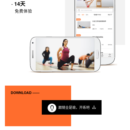
· 14天
免费体验
DOWNLOAD ——
跟随全是瑜，开练吧