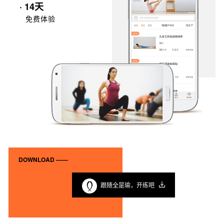
· 14天
免费体验
DOWNLOAD ——
跟随全是瑜，开练吧