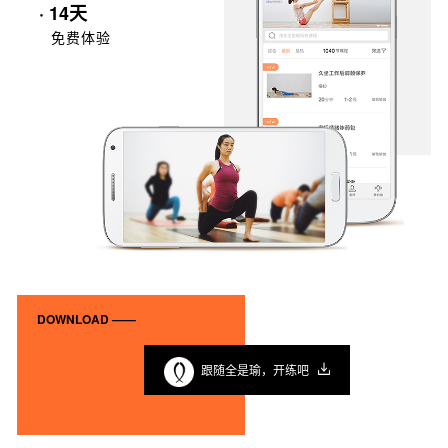
· 14天
免费体验
DOWNLOAD ——
跟随全是瑜，开练吧