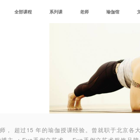
全部课程
系列课
老师
瑜伽馆
导师， 超过15 年的瑜伽授课经验。曾就职于北京
博主 ：Eva手倒立艺术。 Eva手倒立艺术服饰品