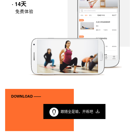
· 14天
免费体验
DOWNLOAD ——
跟随全是瑜，开练吧