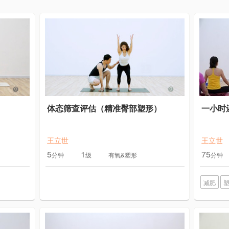
体态筛查评估（精准臀部塑形）
一小时
王立世
王立世
5
1
75
分钟
级
有氧&塑形
分钟
减肥