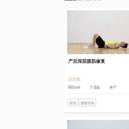
产后深层腹肌修复
王立世
60
1-2
分钟
级
孕产
塑形
腰腹线条