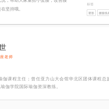
标签
贵在坚持哦。
塑形
腰腹线
世
座老师
瑜伽课程主任；曾任亚力山大会馆华北区团体课程总监
地瑜伽学院国际瑜伽资深教练。