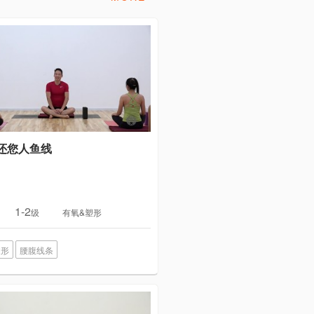
还您人鱼线
1-2
级
有氧&塑形
塑形
腰腹线条