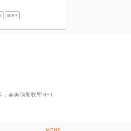
条
呼吸法
；全美瑜伽联盟RYT－
· MORE ·