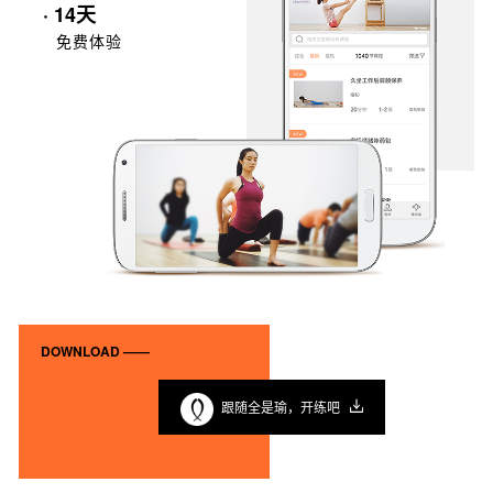
· 14天
免费体验
DOWNLOAD ——
跟随全是瑜，开练吧