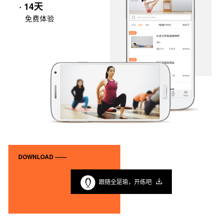
· 14天
免费体验
DOWNLOAD ——
跟随全是瑜，开练吧