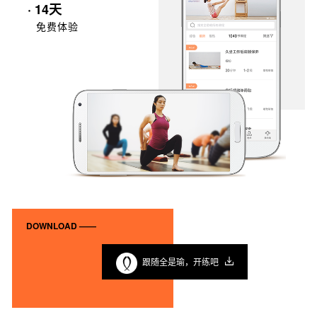
· 14天
免费体验
DOWNLOAD ——
跟随全是瑜，开练吧