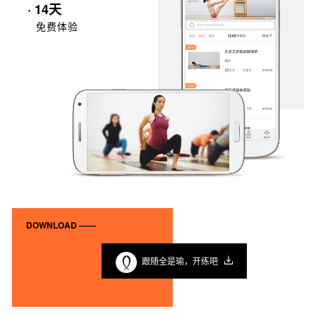
· 14天
免费体验
DOWNLOAD ——
跟随全是瑜，开练吧