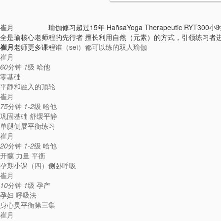
崔月
瑜伽修习超过15年 HañsaYoga Therapeutic 
全是瑜核心老师
程的先行者 擅长利用自然（元素）的方式，引领练习者
崔月
老师更多课程
谁（sei）都可以练的双人瑜伽
崔月
60
分钟
1
级
哈他
零基础
平静和融入的顶轮
崔月
75
分钟
1-2
级
哈他
巩固基础
舒缓平静
单腿侧展平衡练习
崔月
20
分钟
1-2
级
哈他
开髋
力量
平衡
孕期小课（四）侧卧呼吸
崔月
10
分钟
1
级
孕产
孕妇
呼吸法
身心灵平衡第三集
崔月