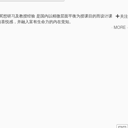
认证 十余年自然冥想研习及教授经验 是国内以精微层面平衡为授课目的而设计课
关注
与喜悦感，并融入富有生命力的内在觉知。
· MORE ·