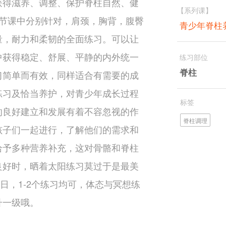
获得滋养、调整、保护脊柱自然、健
【系列课】
7节课中分别针对，肩颈，胸背，腹臀
青少年脊柱
量，耐力和柔韧的全面练习。可以让
中获得稳定、舒展、平静的内外统一
练习部位
脊柱
习简单而有效，同样适合有需要的成
练习及恰当养护，对青少年成长过程
标签
的良好建立和发展有着不容忽视的作
脊柱调理
孩子们一起进行，了解他们的需求和
给予多种营养补充，这对骨骼和脊柱
良好时，晒着太阳练习莫过于是最美
/日，1-2个练习均可，体态与冥想练
升一级哦。