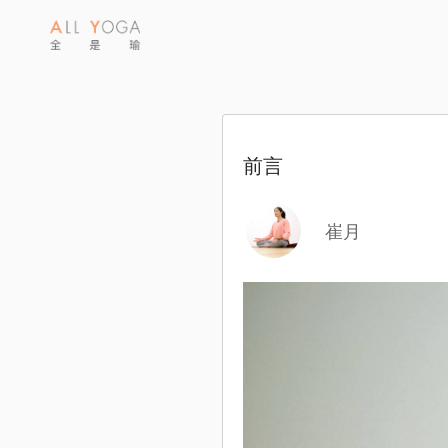
前言
崔月