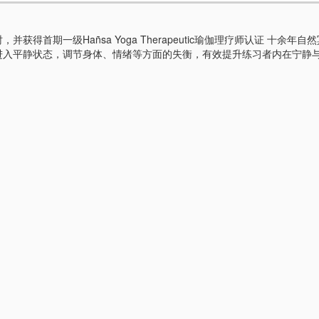
RYT300小时，并获得首期一级Hañsa Yoga Therapeutic瑜伽理疗师
进入平静状态，调节身体、情绪等方面的失衡，有效提升练习者内在宁静