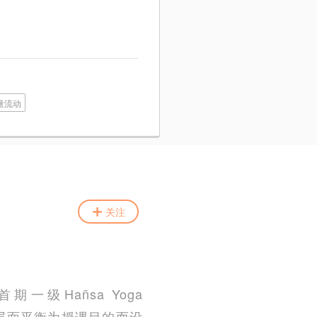
量流动
关注
首期一级Hañsa Yoga
精微层面平衡为授课目的而设