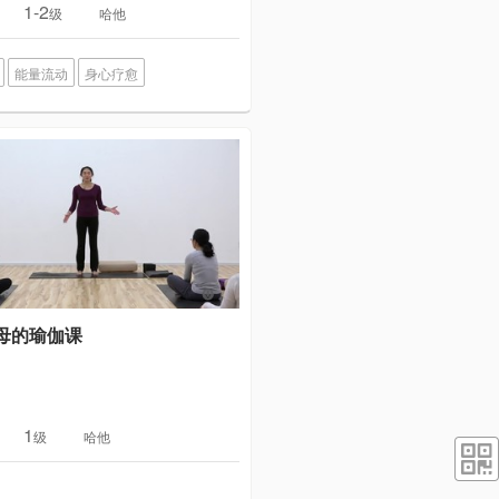
1-2
级
哈他
能量流动
身心疗愈
母的瑜伽课
1
级
哈他