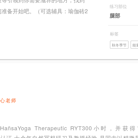
练习部位
们准备开始吧。（可选辅具：瑜伽砖2
腿部
标签
秋冬季节
能
心老师
saYoga Therapeutic RYT300小时，并获得
伽理疗师认证 十余年自然冥想研习及教授经验 是国内以