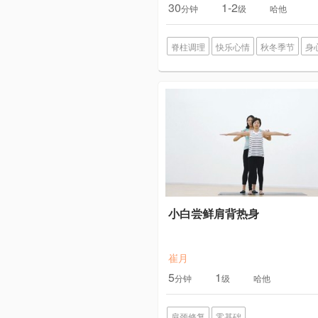
30
1-2
分钟
级
哈他
脊柱调理
快乐心情
秋冬季节
身
小白尝鲜肩背热身
崔月
5
1
分钟
级
哈他
肩颈修复
零基础