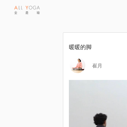
暖暖的脚
崔月