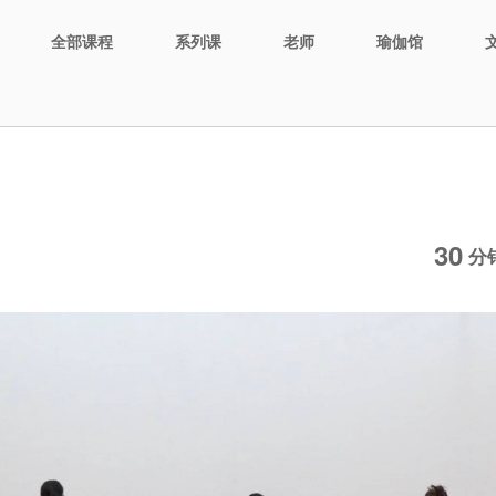
全部课程
系列课
老师
瑜伽馆
30
分