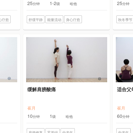
25
1-2
25
分钟
级
哈他
分钟
心疗愈
舒缓平静
能量流动
身心疗愈
秋冬季节
缓解肩膀酸痛
适合父
崔月
崔月
10
1
60
分钟
级
哈他
分钟
肩颈修复
零基础
中老年
中老年