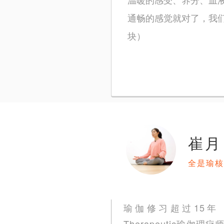
通畅的感觉就对了，我
块）
崔月
全是瑜核
瑜伽修习超过15年 Hañ
Therapeutic瑜