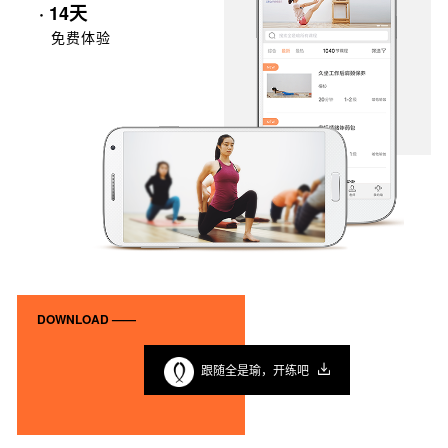
· 14天
免费体验
DOWNLOAD ——
跟随全是瑜，开练吧