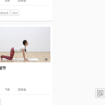
级
流瑜伽
腰腹线条
扭转
细节
1
级
流瑜伽