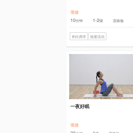
珊姗
10
1-2
分钟
级
流瑜伽
脊柱调理
能量流动
一夜好眠
珊姗
20
1