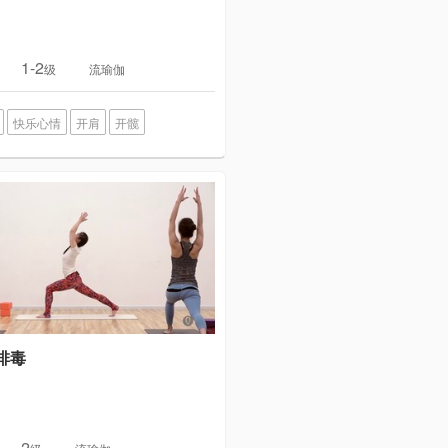
1-2
级
流瑜伽
快乐心情
开肩
开髋
排毒
2