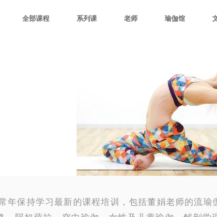
全部课程
系列课
老师
瑜伽馆
伽；常年保持学习最新的课程培训，包括董娟老师的流瑜
格、阿奴萨拉、空中瑜伽、女性及儿童瑜伽、解剖学