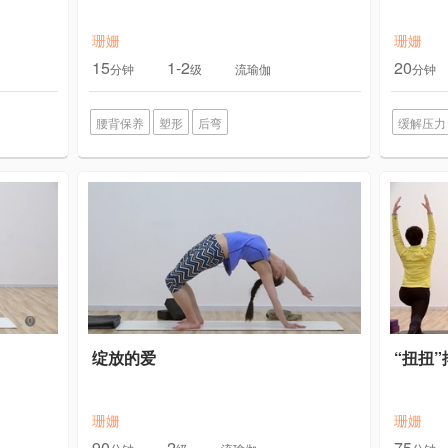
珊姗
珊姗
15
1-2
20
分钟
级
流瑜伽
分钟
腰背保养
塑形
后弯
缓解压力
绽放的爱
“扭扭”
珊姗
珊姗
90
2
75