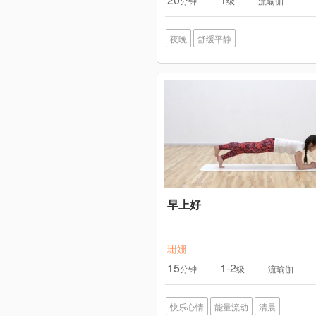
分钟
级
流瑜伽
夜晚
舒缓平静
早上好
珊姗
15
1-2
分钟
级
流瑜伽
快乐心情
能量流动
清晨