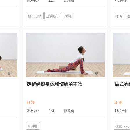
分钟
级
流瑜伽
分钟
快乐心情
进阶提升
后弯
排毒
缓解经期身体和情绪的不适
猫式的
珊姗
珊姗
20
1
10
分钟
级
流瑜伽
分钟
生理期
体式正位