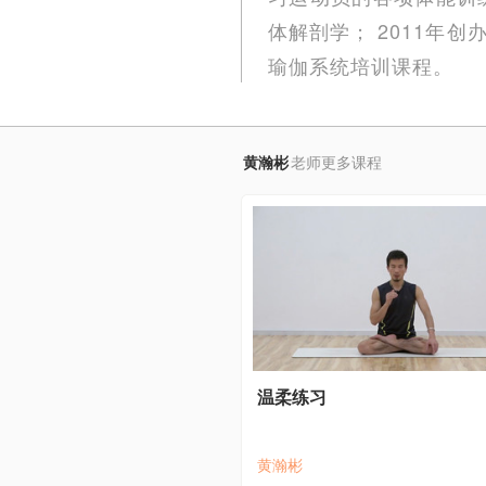
体解剖学； 2011年
瑜伽系统培训课程。
黄瀚彬
老师更多课程
温柔练习
黄瀚彬