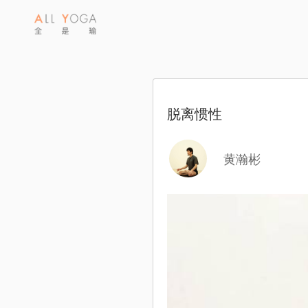
脱离惯性
黄瀚彬