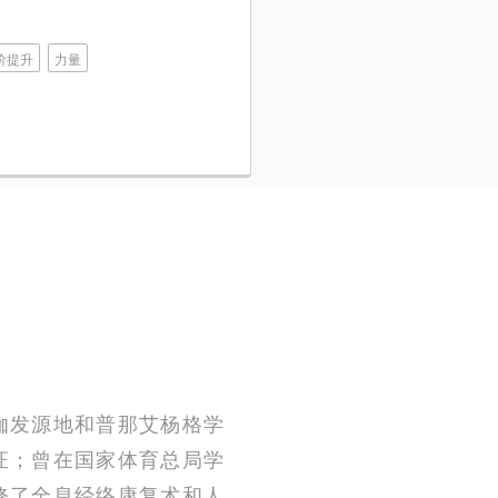
阶提升
力量
伽发源地和普那艾杨格学
师认证；曾在国家体育总局学
修了全息经络康复术和人