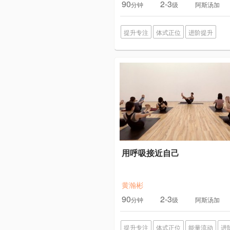
90
2-3
分钟
级
阿斯汤加
提升专注
体式正位
进阶提升
用呼吸接近自己
黄瀚彬
90
2-3
分钟
级
阿斯汤加
提升专注
体式正位
能量流动
进