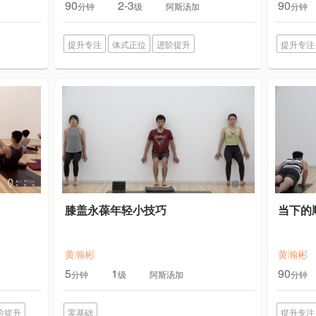
90
2-3
90
分钟
级
阿斯汤加
分钟
提升专注
体式正位
进阶提升
提升专注
膝盖永葆年轻小技巧
当下的
黄瀚彬
黄瀚彬
5
1
90
分钟
级
阿斯汤加
分钟
阶提升
零基础
提升专注