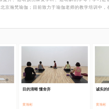
创办北京瀚梵瑜伽；目前致力于瑜伽老师的教学培训中
目的清晰 懂舍弃
诚实的
黄瀚彬
黄瀚彬