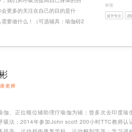
标签
你会更多的关注在自己的目的是什
提升专注
进
己需要做什么！（可选辅具：瑜伽砖2
彬
座老师
瑜伽、正位顺位辅助理疗瑜伽为辅；曾多次去印度瑜
法；2014年参加John scott 200小时TTC教
练提升、运动损伤康复学科、运动解剖学等；学习进