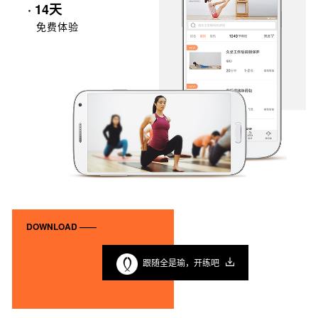
· 14天
免费体验
DOWNLOAD ——
跟随全是瑜，开练吧