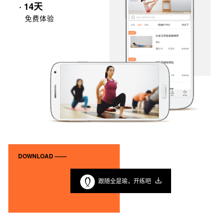
· 14天
免费体验
DOWNLOAD ——
跟随全是瑜，开练吧