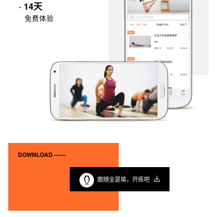
· 14天
免费体验
DOWNLOAD ——
跟随全是瑜，开练吧