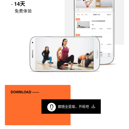
· 14天
免费体验
DOWNLOAD ——
跟随全是瑜，开练吧