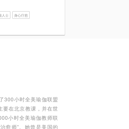
籍人士
身心疗愈
了300小时全美瑜伽联盟
主要在北京教课，并在世
1000小时全美瑜伽教师联
为“治愈师”。她曾是美国的