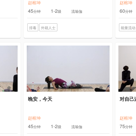
赵榕坤
赵榕坤
45
1-2
60
分钟
级
流瑜伽
分钟
排毒
外籍人士
能量流动
晚安，今天
对自己
赵榕坤
赵榕坤
45
1-2
75
分钟
级
流瑜伽
分钟