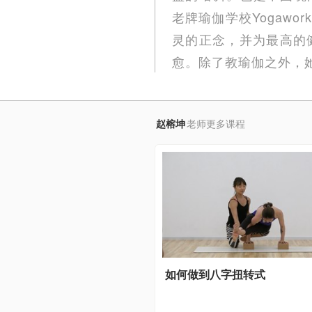
老牌瑜伽学校Yogawo
灵的正念，并为最高的
愈。除了教瑜伽之外，
赵榕坤
老师更多课程
如何做到八字扭转式