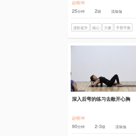
赵榕坤
25
2
分钟
级
流瑜伽
进阶提升
核心
力量
手臂平衡
深入后弯的练习去敞开心胸
赵榕坤
90
2-3
分钟
级
流瑜伽