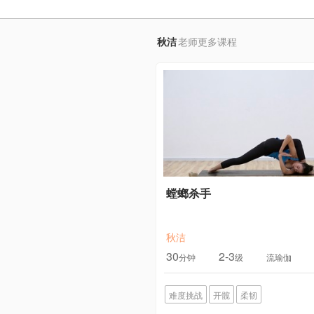
秋洁
老师更多课程
螳螂杀手
秋洁
30
2-3
分钟
级
流瑜伽
难度挑战
开髋
柔韧