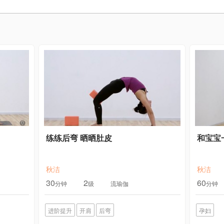
练练后弯 晒晒肚皮
和宝宝
秋洁
秋洁
30
2
60
分钟
级
流瑜伽
分钟
进阶提升
开肩
后弯
孕妇