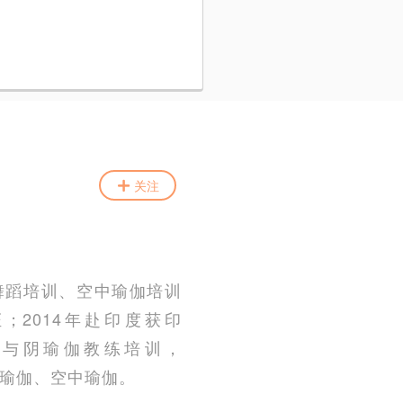
关注
伽舞蹈培训、空中瑜伽培训
证；2014年赴印度获印
rs的内观与阴瑜伽教练培训，
宇瑜伽、空中瑜伽。