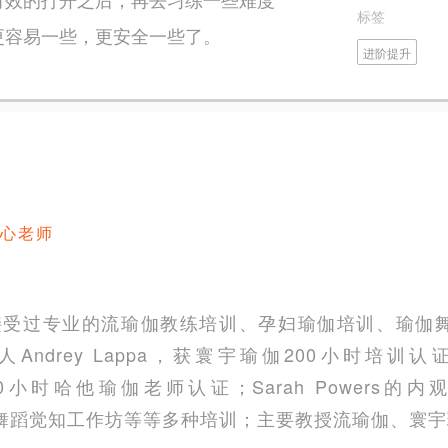
标签
更容易一些，更安全一些了。
进阶提升
心老师
大使；接受过专业的流瑜伽教练培训、孕妇瑜伽培训、瑜
人Andrey Lappa，获寰宇瑜伽200小时培训认
ngri”120小时哈他瑜伽老师认证；Sarah Powe
的瑜伽与舞蹈觉知工作坊等等多种培训；主要教授流瑜伽、寰