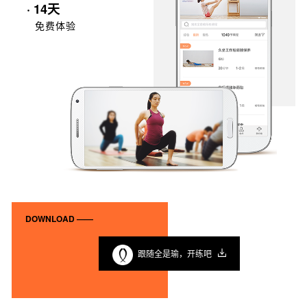
· 14天
免费体验
DOWNLOAD ——
跟随全是瑜，开练吧