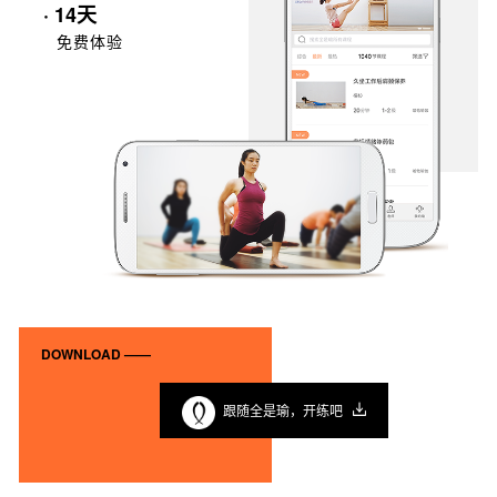
· 14天
免费体验
DOWNLOAD ——
跟随全是瑜，开练吧