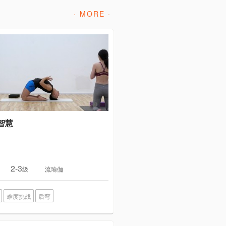
· MORE ·
智慧
2-3
级
流瑜伽
难度挑战
后弯