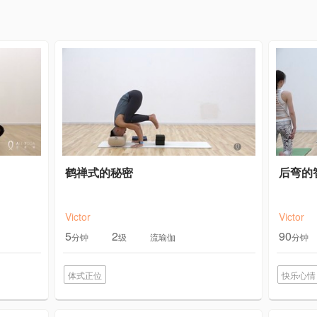
鹤禅式的秘密
后弯的
Victor
Victor
5
2
90
分钟
级
流瑜伽
分钟
体式正位
快乐心情