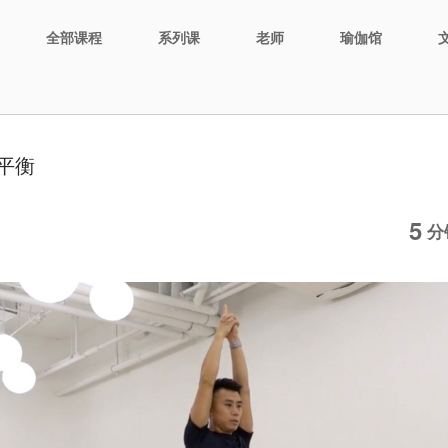
全部课程
系列课
老师
瑜伽馆
平衡
5
分