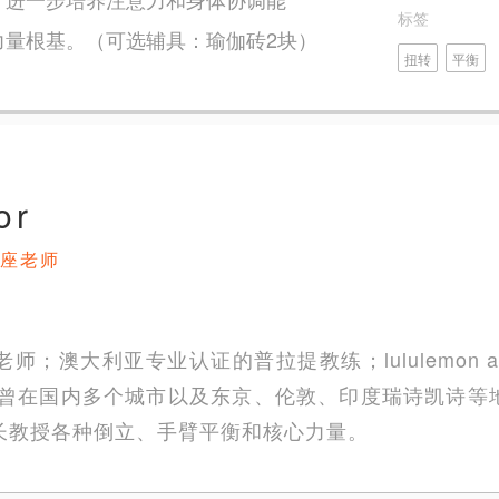
标签
力量根基。（可选辅具：瑜伽砖2块）
扭转
平衡
or
座老师
；澳大利亚专业认证的普拉提教练；lululemon ath
验；曾在国内多个城市以及东京、伦敦、印度瑞诗凯诗等
长教授各种倒立、手臂平衡和核心力量。