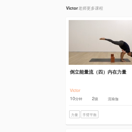
Victor
老师更多课程
倒立能量流（四）内在力量
Victor
10
2
分钟
级
流瑜伽
力量
手臂平衡