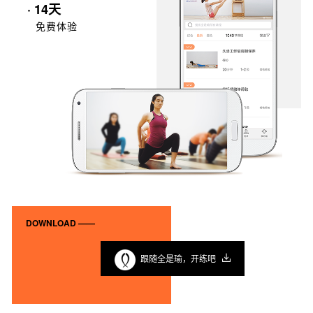
· 14天
免费体验
DOWNLOAD ——
跟随全是瑜，开练吧