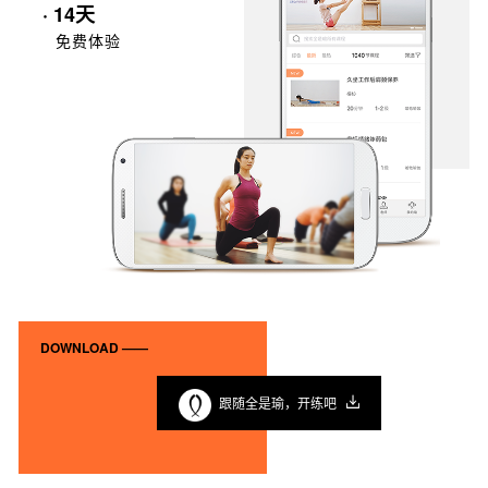
· 14天
免费体验
DOWNLOAD ——
跟随全是瑜，开练吧