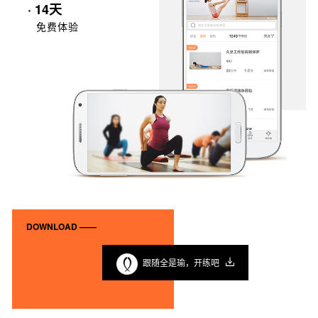
· 14天
免费体验
DOWNLOAD ——
跟随全是瑜，开练吧