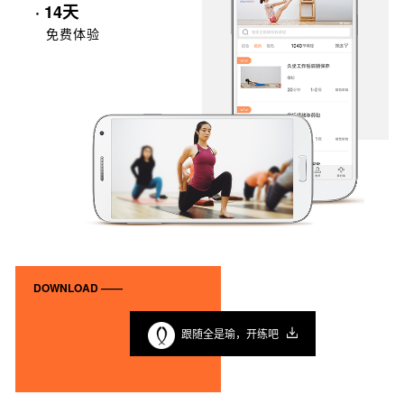
· 14天
免费体验
DOWNLOAD ——
跟随全是瑜，开练吧