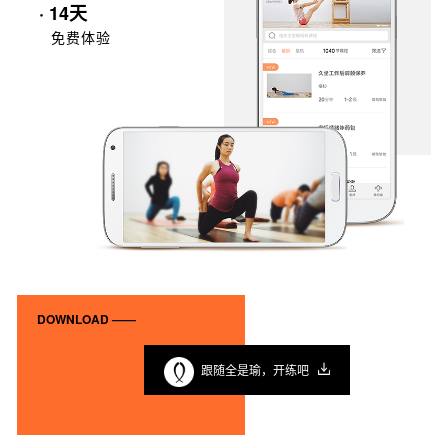
· 14天
免费体验
DOWNLOAD ——
跟随全是瑜，开练吧