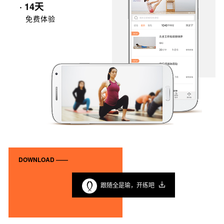
· 14天
免费体验
DOWNLOAD ——
跟随全是瑜，开练吧