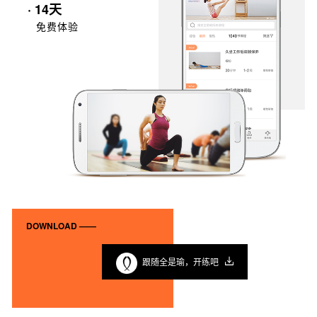
· 14天
免费体验
DOWNLOAD ——
跟随全是瑜，开练吧