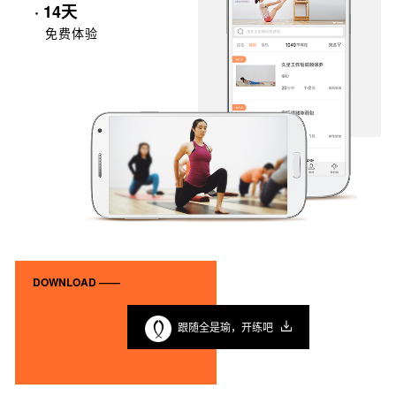
· 14天
免费体验
DOWNLOAD ——
跟随全是瑜，开练吧