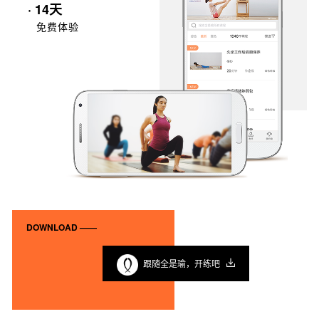
· 14天
免费体验
DOWNLOAD ——
跟随全是瑜，开练吧