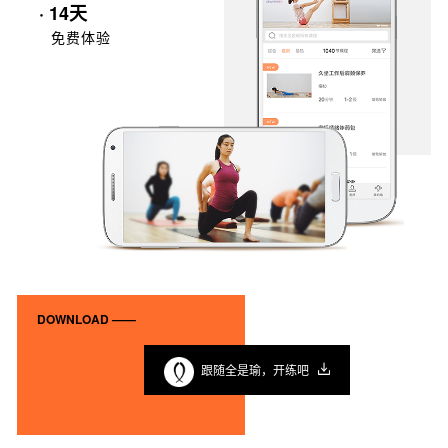
· 14天
免费体验
DOWNLOAD ——
跟随全是瑜，开练吧