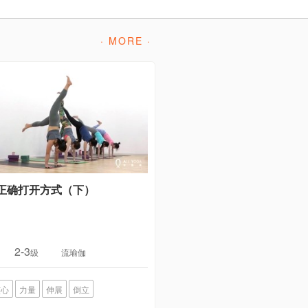
· MORE ·
正确打开方式（下）
2-3
级
流瑜伽
核心
力量
伸展
倒立