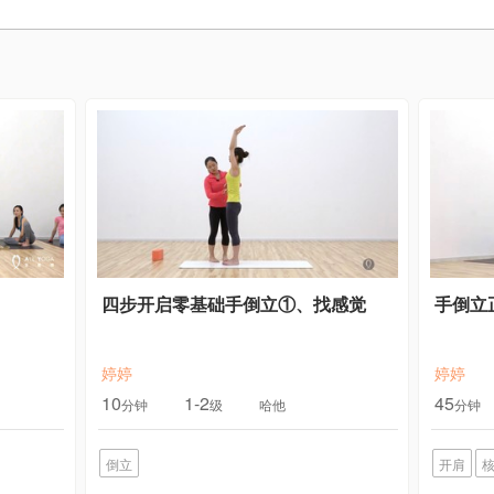
四步开启零基础手倒立①、找感觉
手倒立
婷婷
婷婷
10
1-2
45
分钟
级
哈他
分钟
倒立
开肩