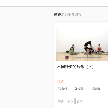
婷婷
老师更多课程
不同种类的后弯（下）
婷婷
75
2-3
分钟
级
流瑜伽
开肩
倒立
后弯