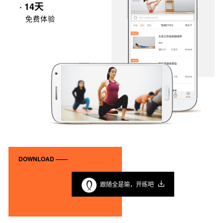
· 14天
免费体验
DOWNLOAD ——
跟随全是瑜，开练吧