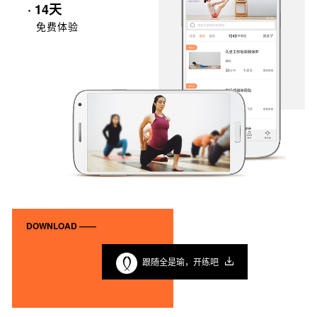
· 14天
免费体验
DOWNLOAD ——
跟随全是瑜，开练吧