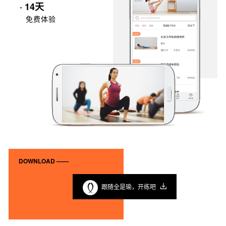
· 14天
免费体验
DOWNLOAD ——
跟随全是瑜，开练吧