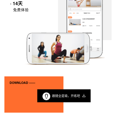
· 14天
免费体验
DOWNLOAD ——
跟随全是瑜，开练吧