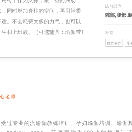
练习部位
来，同时增加脊柱的空间，再用轻柔
髋部,腿部,
不适。不会耗费太多的力气，也可以
学生和上班族。（可选辅具：瑜伽带1
标签
腰背保养
零
心老师
大使；接受过专业的流瑜伽教练培训、孕妇瑜伽培训、瑜
人Andrey Lappa，获寰宇瑜伽200小时培训认