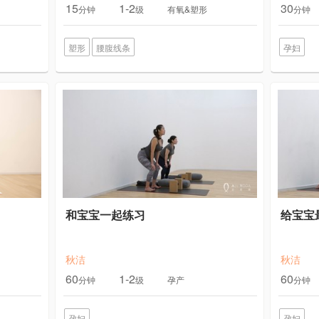
15
1-2
30
分钟
级
有氧&塑形
分钟
塑形
腰腹线条
孕妇
和宝宝一起练习
给宝宝
秋洁
秋洁
60
1-2
60
分钟
级
孕产
分钟
孕妇
孕妇