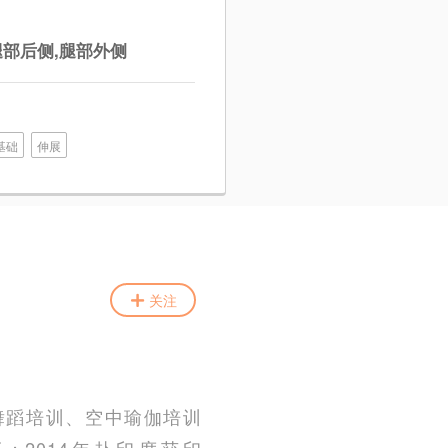
腿部后侧,腿部外侧
基础
伸展
关注
伽舞蹈培训、空中瑜伽培训
证；2014年赴印度获印