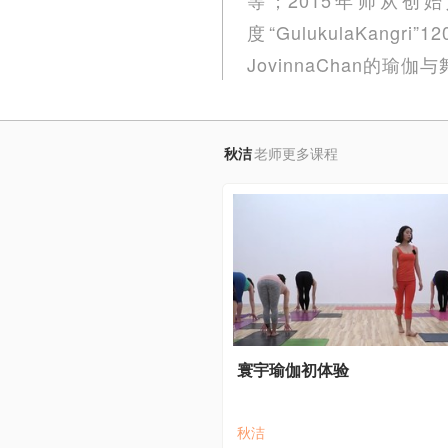
度“GulukulaKa
JovinnaChan
秋洁
老师更多课程
寰宇瑜伽初体验
秋洁