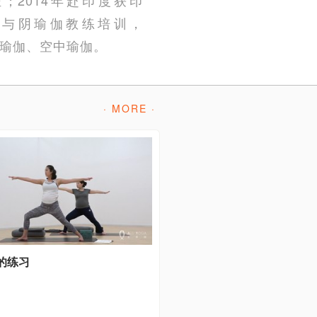
rs的内观与阴瑜伽教练培训，
宇瑜伽、空中瑜伽。
· MORE ·
的练习