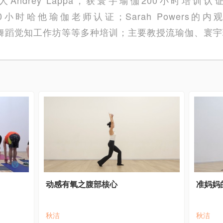
ngri”120小时哈他瑜伽老师认证；Sarah Powe
的瑜伽与舞蹈觉知工作坊等等多种培训；主要教授流瑜伽、寰
动感有氧之腹部核心
准妈妈
秋洁
秋洁