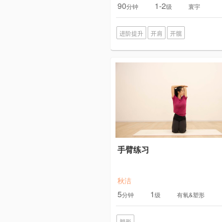
90
1-2
分钟
级
寰宇
进阶提升
开肩
开髋
手臂练习
秋洁
5
1
分钟
级
有氧&塑形
塑形