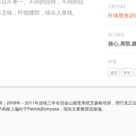
可以不单一。不同的扭转，不同的拉
【系列课】
不乏味，纤细腰部，练出人鱼线。
纤体瘦身
练习部位
核心,肩部,
标签
减肥
塑形
2009年－2011年连续三年在旧金山接受系统艾扬格培训，理疗及正位思想深植于心
教学风格上偏向于Patrick的vinyasa；现在主要教授流瑜伽。