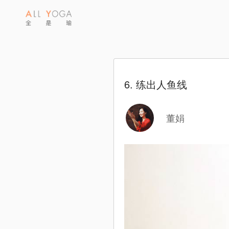
6. 练出人鱼线
董娟