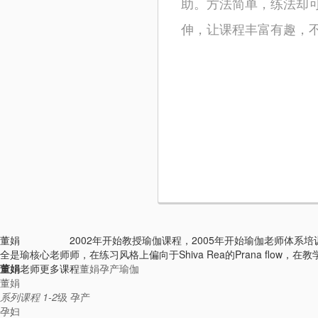
助。方法简单，练法却
伸，让课程丰富有趣，
董娟
2002年开始教授瑜伽课程，2005年开始瑜伽老师体系培训；
全是瑜核心老师
师，在练习风格上偏向于Shiva Rea的Prana flow，在
董娟
老师更多课程
董娟孕产瑜伽
董娟
系列课程
1-2
级
孕产
孕妇