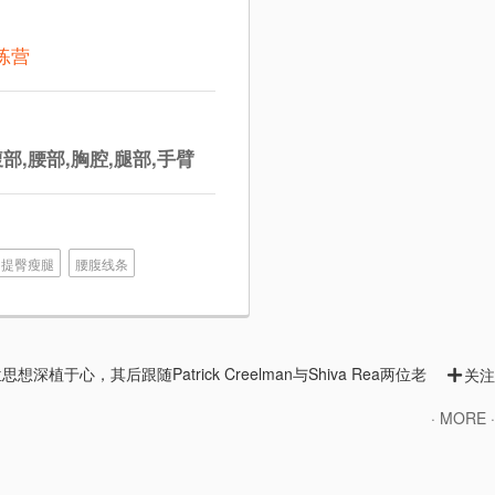
训练营
腹部,腰部,胸腔,腿部,手臂
提臀瘦腿
腰腹线条
，其后跟随Patrick Creelman与Shiva Rea两位老
关注
· MORE ·