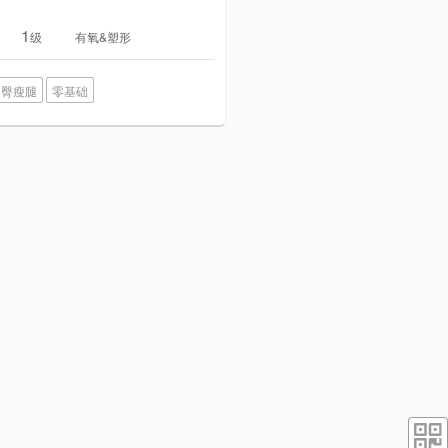
1
级
有氧&塑形
提臀瘦腿
零基础