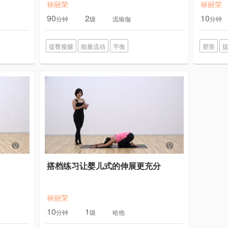
禄丽荣
禄丽荣
90
2
10
分钟
级
流瑜伽
分钟
提臀瘦腿
能量流动
平衡
塑形
搭档练习让婴儿式的伸展更充分
禄丽荣
10
1
分钟
级
哈他