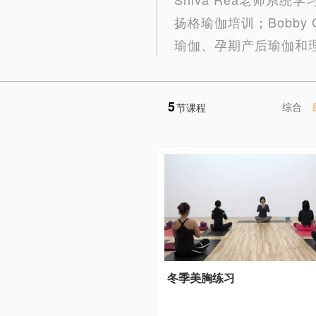
扬格瑜伽培训；Bobby 
瑜伽、孕期产后瑜伽和
5
综合
节课程
冬季美胸练习