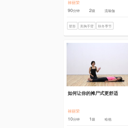
禄丽荣
90
2
分钟
级
流瑜伽
塑形
美胸手臂
秋冬季节
如何让你的摊尸式更舒适
禄丽荣
10
1
分钟
级
哈他