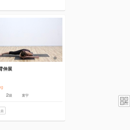
臂伸展
ng
2
级
寰宇
开肩