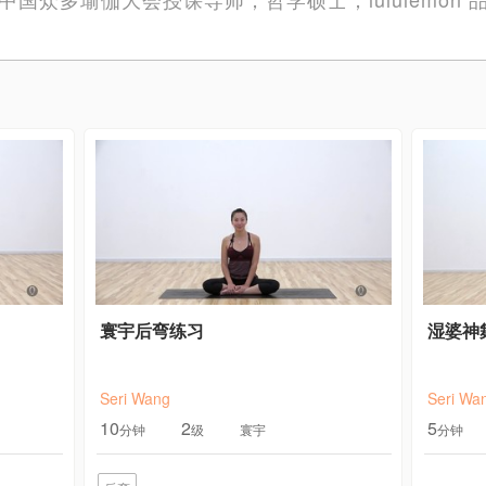
寰宇后弯练习
湿婆神舞
Seri Wang
Seri Wa
10
2
5
分钟
级
寰宇
分钟