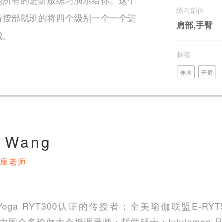
练习部位
请按部就班的将四个级别一个一个进
肩部,手臂
哦。
标签
伸展
开肩
i Wang
座老师
@ Yoga RYT300认证的传授者；全美瑜伽联盟E-R
老师；中国众多瑜伽大会授课导师；哲学硕士；lululemon