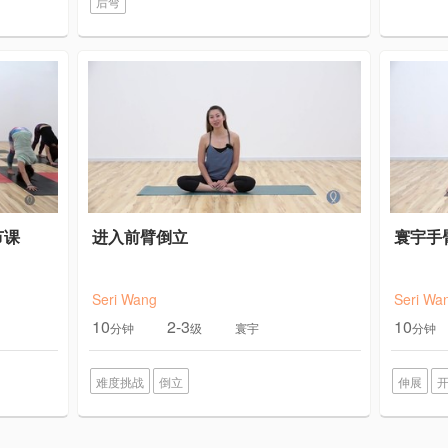
后弯
节课
进入前臂倒立
寰宇手
Seri Wang
Seri Wa
10
2-3
10
分钟
级
寰宇
分钟
难度挑战
倒立
伸展