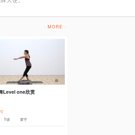
· MORE ·
Level one欣赏
ng
1
级
寰宇