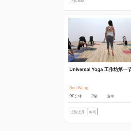
巩固基础
Universal Yoga 工作坊第一
Seri Wang
90
2
分钟
级
寰宇
进阶提升
伸展