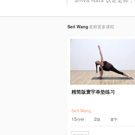
Seri Wang
老师更多课程
精简版寰宇单垫练习
Seri Wang
15
2
分钟
级
寰宇