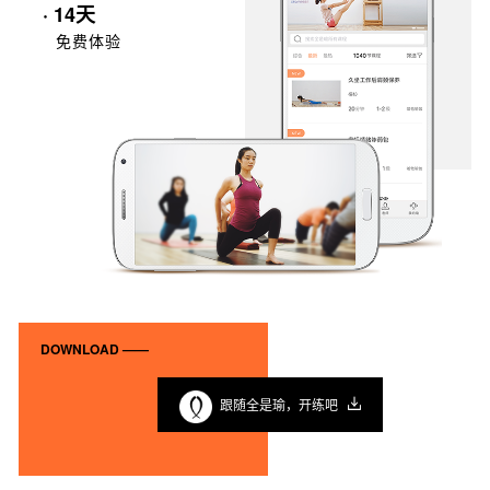
· 14天
免费体验
DOWNLOAD ——
跟随全是瑜，开练吧