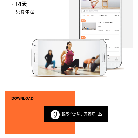
· 14天
免费体验
DOWNLOAD ——
跟随全是瑜，开练吧